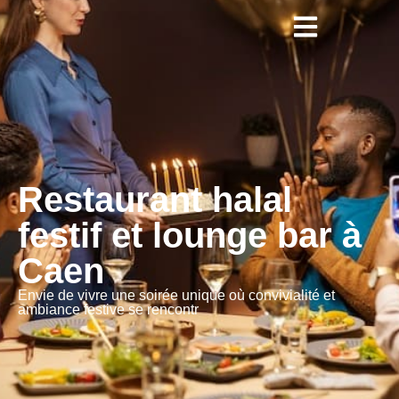
Restaurant halal
festif et lounge bar à
Caen
Envie de vivre une soirée unique où convivialité et
ambiance festive se rencontr