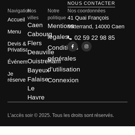
NOUS CONTACTER
Navigation
Nos
Notre
Nos coordonnées
41 Quai François
villes
politique
Accueil
Caen
Mentions
Mitterrand, 14000 Caen
Menu
Cabourg
légales
02 59 22 98 85
Flers
Devis &
Conditions
Privatisation
Deauville
générales
Ouistreham
Événements
d’utilisation
Bayeux
Je
Falaise
Connexion
réserve
Le
Havre
L’accès soir © 2025. Tous les droits sont réservés.