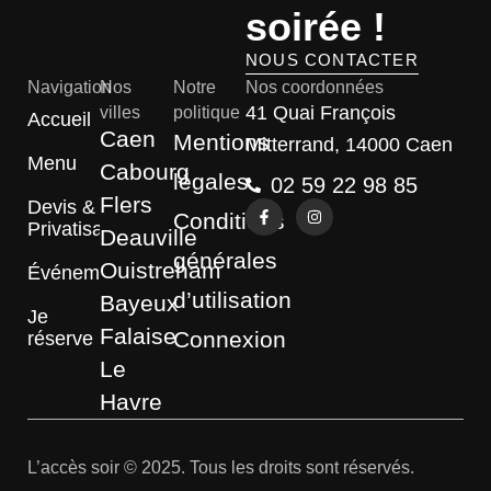
soirée !
NOUS CONTACTER
Navigation
Nos
Notre
Nos coordonnées
41 Quai François
villes
politique
Accueil
Caen
Mentions
Mitterrand, 14000 Caen
Menu
Cabourg
légales
02 59 22 98 85
Flers
Devis &
Conditions
Privatisation
Deauville
générales
Ouistreham
Événements
d’utilisation
Bayeux
Je
Falaise
Connexion
réserve
Le
Havre
L’accès soir © 2025. Tous les droits sont réservés.