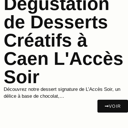
Dégustation
de Desserts
Créatifs à
Caen L'Accès
Soir
Découvrez notre dessert signature de L’Accès Soir, un
délice à base de chocolat,…
VOIR