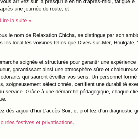
Vous arrivez sur la presqu’île en fin d’après-midi, fatigué·e
après une journée de route, et
Lire la suite »
ous le nom de Relaxation Chicha, se distingue par son ambian
 les localités voisines telles que Dives-sur-Mer, Houlgate, V
arche soignée et structurée pour garantir une expérience ag
eur, garantissant ainsi une atmosphère sûre et chaleureus
odorants qui sauront éveiller vos sens. Un personnel formé s
és, soigneusement sélectionnés, certifient une durabilité exem
le du service. Grâce à une démarche pédagogique, chaque clie
ue.
 dès aujourd’hui L’accès Soir, et profitez d’un diagnostic gra
soirées festives et privatisations.