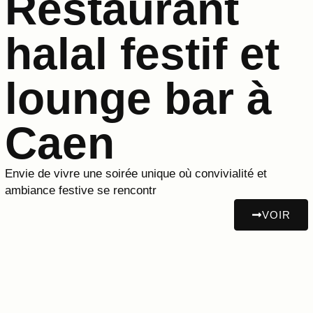
Restaurant
halal festif et
lounge bar à
Caen
Envie de vivre une soirée unique où convivialité et
ambiance festive se rencontr
VOIR