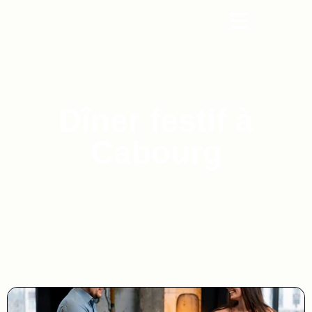
Dîner festif à
Cabourg