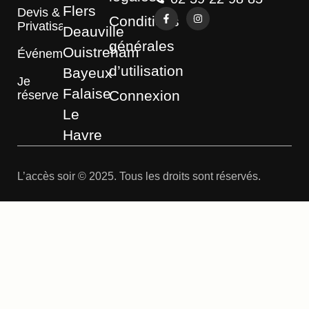
Flers
Devis &
Conditions
Privatisation
Deauville
générales
Ouistreham
Événements
d’utilisation
Bayeux
Je
Falaise
Connexion
réserve
Le
Havre
L’accès soir © 2025. Tous les droits sont réservés.