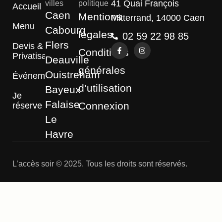
41 Quai François
villes
politique
Accueil
Caen
Mentions
Mitterrand, 14000 Caen
Menu
Cabourg
légales
02 59 22 98 85
Flers
Devis &
Conditions
Privatisation
Deauville
générales
Ouistreham
Événements
d’utilisation
Bayeux
Je
Falaise
Connexion
réserve
Le
Havre
L’accès soir © 2025. Tous les droits sont réservés.