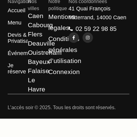
Navigation
Nos
Notre
Nos coordonnées
41 Quai François
villes
politique
Accueil
Caen
Mentions
Mitterrand, 14000 Caen
Menu
Cabourg
légales
02 59 22 98 85
Flers
Devis &
Conditions
Privatisation
Deauville
générales
Ouistreham
Événements
d’utilisation
Bayeux
Je
Falaise
Connexion
réserve
Le
Havre
L’accès soir © 2025. Tous les droits sont réservés.