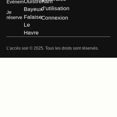
Ouistreham
Événements
d’utilisation
Bayeux
Je
Falaise
Connexion
réserve
Le
Havre
L’accès soir © 2025. Tous les droits sont réservés.