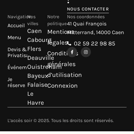
NOUS CONTACTER
Navigation
Nos
Notre
Nos coordonnées
41 Quai François
villes
politique
Accueil
Caen
Mentions
Mitterrand, 14000 Caen
Menu
Cabourg
légales
02 59 22 98 85
Flers
Devis &
Conditions
Privatisation
Deauville
générales
Ouistreham
Événements
d’utilisation
Bayeux
Je
Falaise
réserve
Connexion
Le
Havre
L’accès soir © 2025. Tous les droits sont réservés.