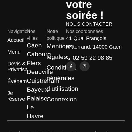
votre
soirée !
NOUS CONTACTER
Navigation
Nos
Notre
Nos coordonnées
41 Quai François
villes
politique
Accueil
Caen
Mentions
Mitterrand, 14000 Caen
Menu
Cabourg
légales
02 59 22 98 85
Flers
Devis &
Conditions
Privatisation
Deauville
générales
Ouistreham
Événements
d’utilisation
Bayeux
Je
Falaise
Connexion
réserve
Le
Havre