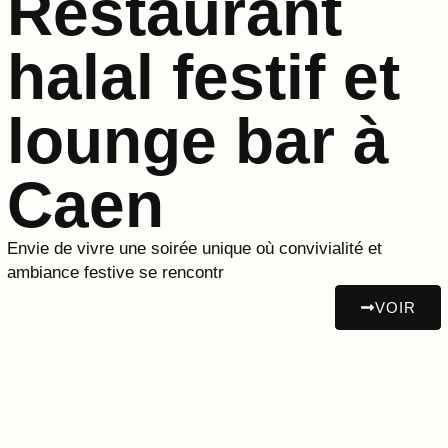
Restaurant
halal festif et
lounge bar à
Caen
Envie de vivre une soirée unique où convivialité et
ambiance festive se rencontr
VOIR