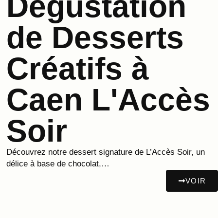
Dégustation
de Desserts
Créatifs à
Caen L'Accès
Soir
Découvrez notre dessert signature de L’Accès Soir, un
délice à base de chocolat,…
VOIR