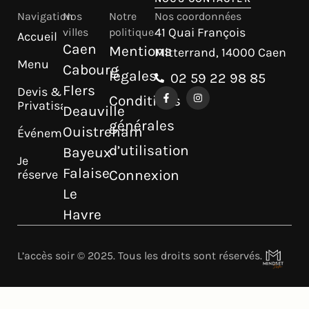
Navigation
Nos
Notre
Nos coordonnées
41 Quai François
villes
politique
Accueil
Caen
Mentions
Mitterrand, 14000 Caen
Menu
Cabourg
légales
02 59 22 98 85
Flers
Devis &
Conditions
Privatisation
Deauville
générales
Ouistreham
Événements
d’utilisation
Bayeux
Je
Falaise
réserve
Connexion
Le
Havre
L’accès soir © 2025. Tous les droits sont réservés.