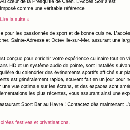
Au cœur de la Presqu’île de Caen, L’Accès Soir s’est
imposé comme une véritable référence
Lire la suite »
ble pour les passionnés de sport et de bonne cuisine. L’acc
’Orcher, Sainte-Adresse et Octeville-sur-Mer, assurant une la
st conçue pour enrichir votre expérience culinaire tout en 
ans HD et un système audio de pointe, sont installés suivant
égulière du calendrier des événements sportifs affiché sur pl
ments est généralement rapide, souvent fait en un jour pour n
r une vue optimale sur les écrans, et des espaces sont amén
glementations les plus récentes, vous assurant ainsi une ex
taurant Sport Bar au Havre ! Contactez dès maintenant L’ac
soirées festives et privatisations.