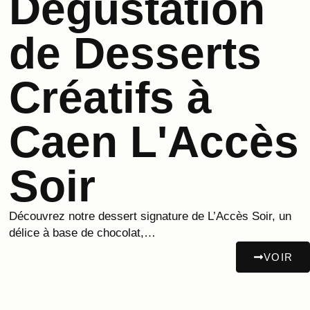
Dégustation
de Desserts
Créatifs à
Caen L'Accès
Soir
Découvrez notre dessert signature de L’Accès Soir, un
délice à base de chocolat,…
VOIR