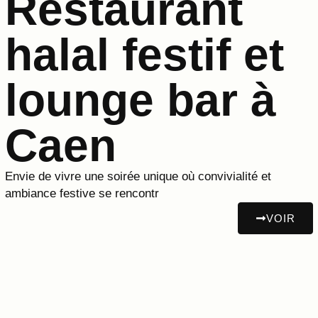
Restaurant
halal festif et
lounge bar à
Caen
Envie de vivre une soirée unique où convivialité et
ambiance festive se rencontr
VOIR