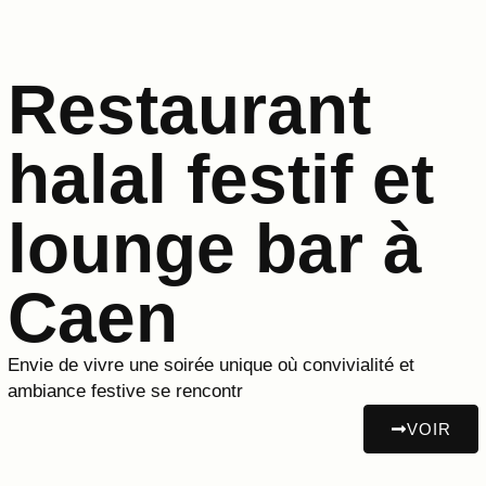
Restaurant
halal festif et
lounge bar à
Caen
Envie de vivre une soirée unique où convivialité et
ambiance festive se rencontr
VOIR