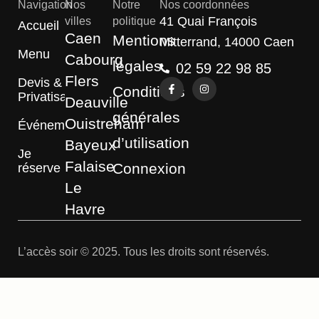
Navigation
Nos
Notre
Nos coordonnées
41 Quai François
villes
politique
Accueil
Caen
Mentions
Mitterrand, 14000 Caen
Menu
Cabourg
légales
02 59 22 98 85
Flers
Devis &
Conditions
Privatisation
Deauville
générales
Ouistreham
Événements
d’utilisation
Bayeux
Je
Falaise
Connexion
réserve
Le
Havre
L’accès soir © 2025. Tous les droits sont réservés.