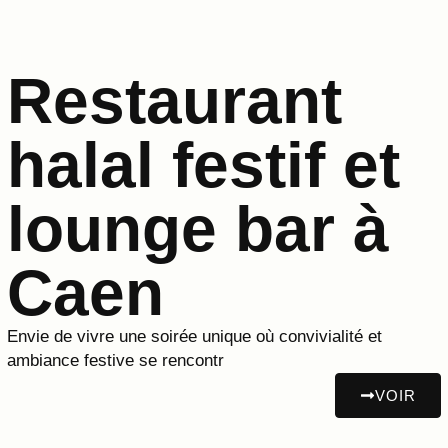
Restaurant
halal festif et
lounge bar à
Caen
Envie de vivre une soirée unique où convivialité et
ambiance festive se rencontr
VOIR