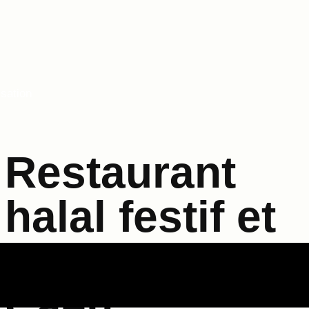
isation
Restaurant
halal festif et
lounge bar à
Caen