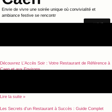
Envie de vivre une soirée unique où convivialité et
ambiance festive se rencontr
VOIR
Découvrez L’Accès Soir : Votre Restaurant de Référence à
Caen et aux Environs
31/07/2025
Si vous êtes à la recherche d’une expérience culinaire
unique dans la région de Caen,
Lire la suite »
Les Secrets d’un Restaurant à Succès : Guide Complet