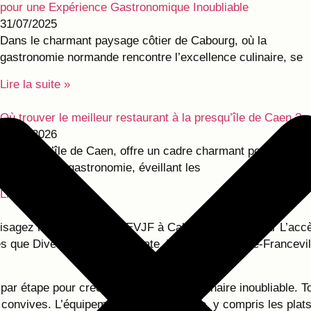
pour une Expérience Gastronomique Inoubliable
31/07/2025
Dans le charmant paysage côtier de Cabourg, où la
gastronomie normande rencontre l’excellence culinaire, se
Lire la suite »
Où trouver le meilleur restaurant à la presqu’île de Caen ?
13/02/2026
La presqu’île de Caen, offre un cadre charmant pour les
amateurs de gastronomie, éveillant les
Lire la suite »
isagez l’option du Dîner EVJF à Cabourg proposé par L’accè
que Dives-sur-Mer, Houlgate, Varaville, Merville-Francevill
ar étape pour créer une expérience culinaire inoubliable. 
s convives. L’équipement haut de gamme, y compris les plats