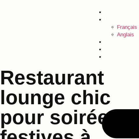
Accueil
Menu
Français
Anglais
Devis & Privat
Événements
Je réserve
Restaurant
lounge chic
pour soirées
festives à