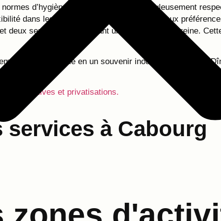
Les normes d’hygiène rigoureuses sont scrupuleusement resp
xibilité dans les choix de plats pour s’adapter aux préférenc
 et deux semaines, permettant une préparation sereine. Cett
ement se transforme en un souvenir inoubliable grâce au Dî
soirées festives et privatisations.
 services à Cabourg
zones d'activi