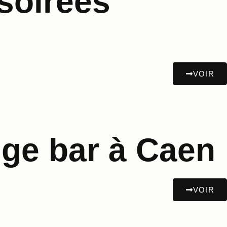
soirées
VOIR
unge bar à Caen
VOIR