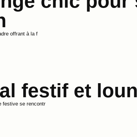
nge chic pour 
n
re offrant à la f
al festif et lo
 festive se rencontr