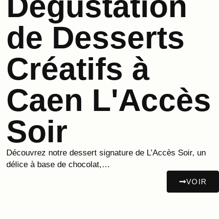
Dégustation
de Desserts
Créatifs à
Caen L'Accès
Soir
Découvrez notre dessert signature de L’Accès Soir, un
délice à base de chocolat,…
VOIR