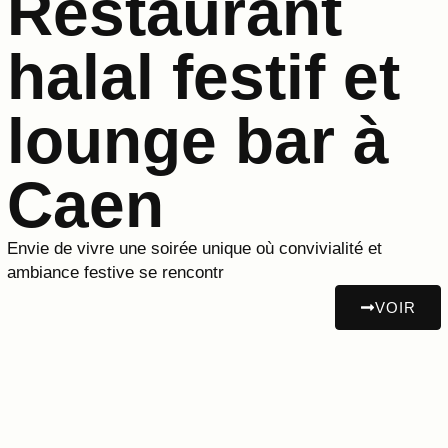
Restaurant
halal festif et
lounge bar à
Caen
Envie de vivre une soirée unique où convivialité et
ambiance festive se rencontr
VOIR