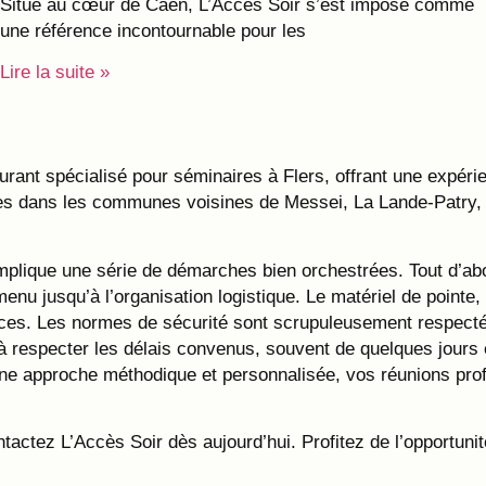
Situé au cœur de Caen, L’Accès Soir s’est imposé comme
une référence incontournable pour les
Lire la suite »
urant spécialisé pour séminaires à Flers, offrant une expér
ces dans les communes voisines de Messei, La Lande-Patry, S
mplique une série de démarches bien orchestrées. Tout d’ab
u menu jusqu’à l’organisation logistique. Le matériel de poi
ences. Les normes de sécurité sont scrupuleusement respect
à respecter les délais convenus, souvent de quelques jours e
à une approche méthodique et personnalisée, vos réunions pr
tactez L’Accès Soir dès aujourd’hui. Profitez de l’opportunit